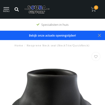
0
MENU
Specialisten in huis
Bekijk onze actuele openingstijden!
Home
/
Neoprene Neck seal (NeckTite/QuickNeck)