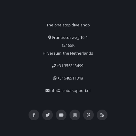
The one stop dive shop
Franciscusweg 10-1
1216SK
Hilversum, the Netherlands
+31 356313499
+31648511848
info@scubasupport.nl