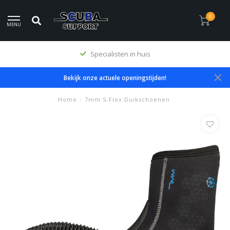
0
MENU
Specialisten in huis
Bekijk onze actuele openingstijden!
Home
/
7mm S-Flex Duikschoenen