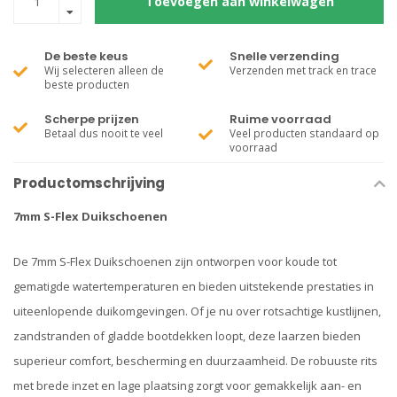
Toevoegen aan winkelwagen
De beste keus
Snelle verzending
Wij selecteren alleen de
Verzenden met track en trace
beste producten
Scherpe prijzen
Ruime voorraad
Betaal dus nooit te veel
Veel producten standaard op
voorraad
Productomschrijving
7mm S-Flex Duikschoenen
De 7mm S-Flex Duikschoenen zijn ontworpen voor koude tot
gematigde watertemperaturen en bieden uitstekende prestaties in
uiteenlopende duikomgevingen. Of je nu over rotsachtige kustlijnen,
zandstranden of gladde bootdekken loopt, deze laarzen bieden
superieur comfort, bescherming en duurzaamheid. De robuuste rits
met brede inzet en lage plaatsing zorgt voor gemakkelijk aan- en