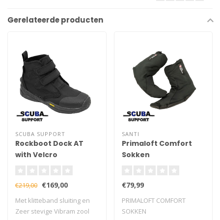
Gerelateerde producten
SCUBA SUPPORT
SANTI
Rockboot Dock AT
Primaloft Comfort
with Velcro
Sokken
€169,00
€79,99
€219,00
Met klitteband sluiting en
PRIMALOFT COMFORT
Zeer stevige Vibram zool
SOKKEN