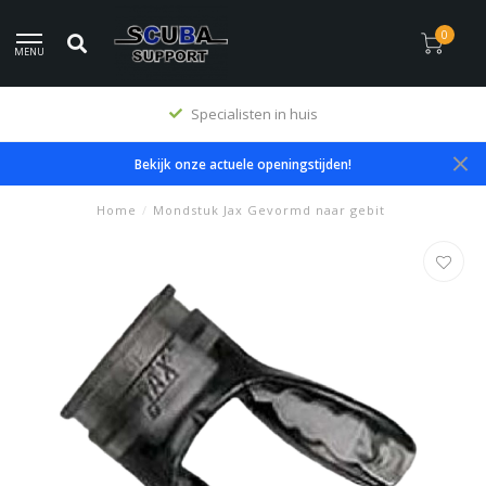
0
MENU
Specialisten in huis
Bekijk onze actuele openingstijden!
Home
/
Mondstuk Jax Gevormd naar gebit