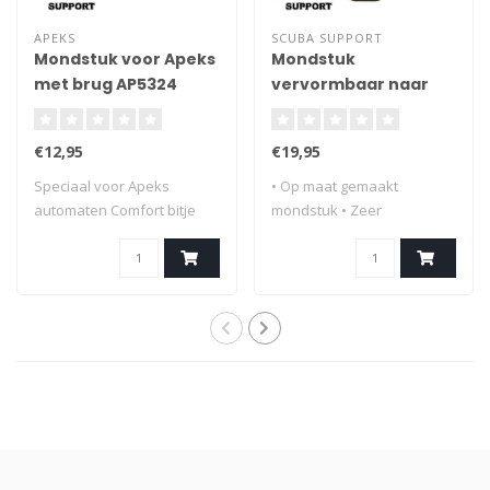
APEKS
SCUBA SUPPORT
Mondstuk voor Apeks
Mondstuk
met brug AP5324
vervormbaar naar
jouw beet
€12,95
€19,95
Speciaal voor Apeks
• Op maat gemaakt
automaten Comfort bitje
mondstuk • Zeer
Met brug Duur..
comfortabel • Past op al..