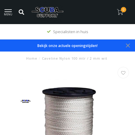
0
MENU
Specialisten in huis
Bekijk onze actuele openingstijden!
Home
/
Caveline Nylon 100 mtr / 2 mm wit