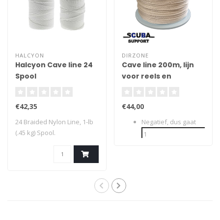
HALCYON
DIRZONE
Halcyon Cave line 24
Cave line 200m, lijn
Spool
voor reels en
spoeltjes 2mm
€42,35
€44,00
24 Braided Nylon Line, 1-lb
Negatief, dus gaat
(.45 kg) Spool.