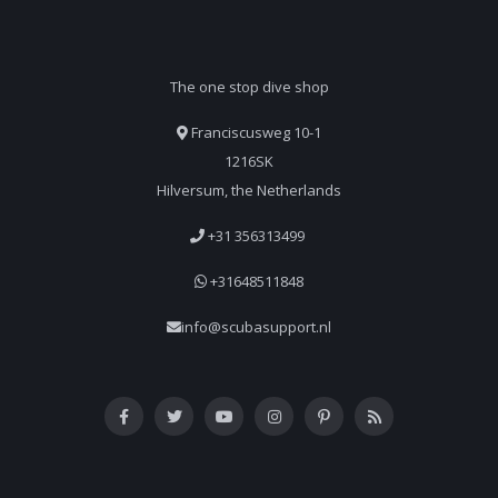
The one stop dive shop
Franciscusweg 10-1
1216SK
Hilversum, the Netherlands
+31 356313499
+31648511848
info@scubasupport.nl