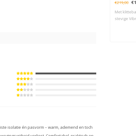
€1
€219,00
Met klitteb
stevige Vib
5
juiste isolatie én pasvorm – warm, ademend en toch
ewegingsvrijheid verliest. Comfortabel, praktisch en