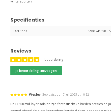
wintersporten.
Specificaties
EAN Code
590174169030
Reviews
1 beoordeling
Je beoordeling toevoegen
Wesley
Geplaatst op 17 Juli 2025 at 10:22
De FT600 mid-layer sokken zijn fantastisch! Ze bieden precies de 
soepel. Ideaal als extra laag tijdens koude duiken, zonder dat je b