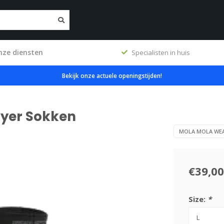
nze diensten
ig
Specialisten in huis
Bekijk onze actuele openingstijden!
ayer Sokken
MOLA MOLA WE
€39,00
Size:
*