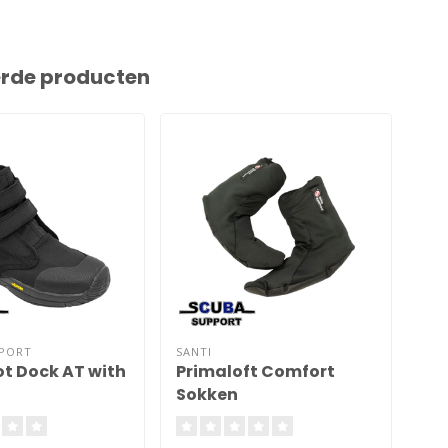
erde producten
PPORT
SANTI
MAR
t Dock AT with
Primaloft Comfort
Ne
Sokken
5m