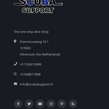
The one stop dive shop
Franciscusweg 10-1
1216SK
Hilversum, the Netherlands
+31 356313499
+31648511848
info@scubasupport.nl