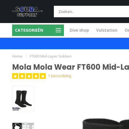
CATEGORIEËN
Dive shop
Vulstation
O
ice in eigen werkplaats
Snel en vakkund
Home
/
FT600 Mid-Layer Sokken
Mola Mola Wear FT600 Mid-L
1 beoordeling