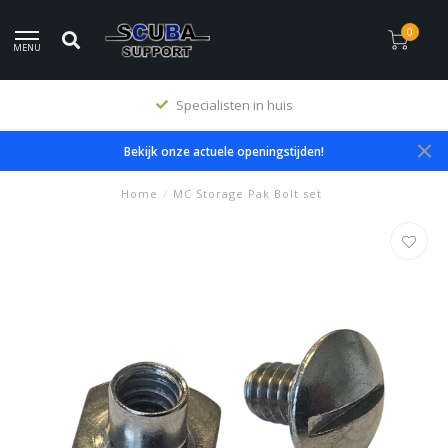
0
MENU
Specialisten in huis
Bekijk onze actuele openingstijden!
Home
/
MC Storage Pak Bolt set