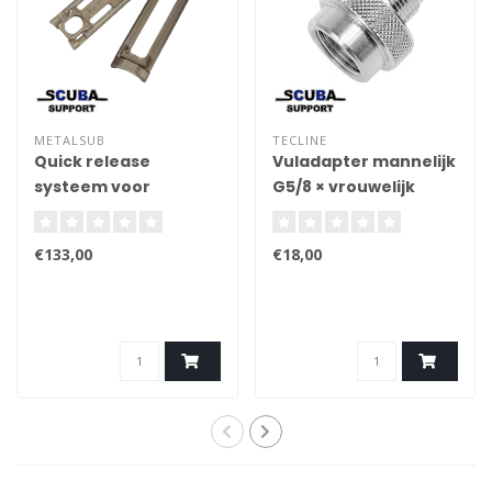
METALSUB
TECLINE
Quick release
Vuladapter mannelijk
systeem voor
G5/8 × vrouwelijk
ponycilinders
M26x2, 300 bar
€133,00
€18,00