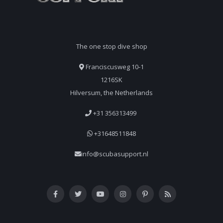
The one stop dive shop
Franciscusweg 10-1
1216SK
Hilversum, the Netherlands
+31 356313499
+31648511848
info@scubasupport.nl