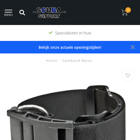
0
MENU
Specialisten in huis
Bekijk onze actuele openingstijden!
Home
/
Camband Mono