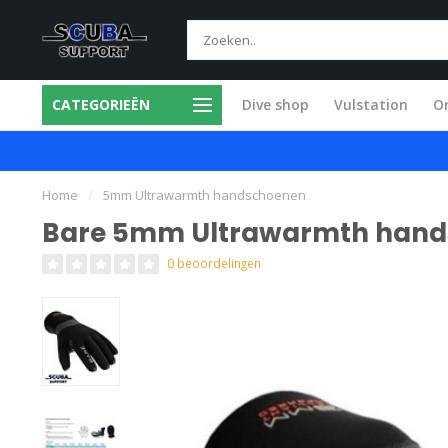
CATEGORIEËN
Dive shop
Vulstation
O
ice in eigen werkplaats
Snel en vakkund
Home
/
5mm Ultrawarmth handschoenen
Bare 5mm Ultrawarmth han
0 beoordelingen