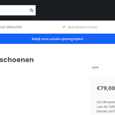
nze diensten
ig
Specialisten in huis
Bekijk onze actuele openingstijden!
dschoenen
BARE
€79,00
De Ultrawar
van de Cell
binnen stof