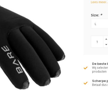
Lees meer..
Size:
*
De beste 
Wij selecte
producten
Scherpe p
Betaal dus 