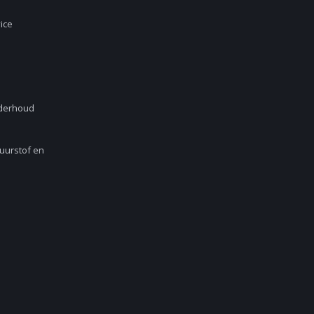
ice
nderhoud
Zuurstof en