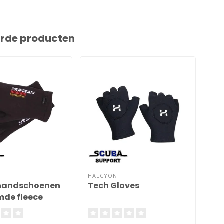
erde producten
HALCYON
SF 
handschoenen
Tech Gloves
Ve
de fleece
ha