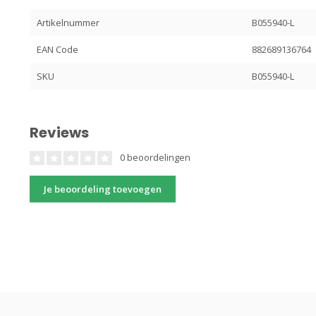
Artikelnummer
B055940-L
EAN Code
882689136764
SKU
B055940-L
Reviews
0 beoordelingen
Je beoordeling toevoegen