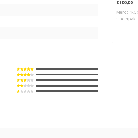
€100,00
Merk : PRO
Onderpak.