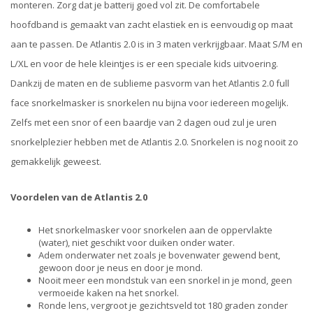
monteren. Zorg dat je batterij goed vol zit. De comfortabele
hoofdband is gemaakt van zacht elastiek en is eenvoudig op maat
aan te passen. De Atlantis 2.0 is in 3 maten verkrijgbaar. Maat S/M en
L/XL en voor de hele kleintjes is er een speciale kids uitvoering.
Dankzij de maten en de sublieme pasvorm van het Atlantis 2.0 full
face snorkelmasker is snorkelen nu bijna voor iedereen mogelijk.
Zelfs met een snor of een baardje van 2 dagen oud zul je uren
snorkelplezier hebben met de Atlantis 2.0. Snorkelen is nog nooit zo
gemakkelijk geweest.
Voordelen van de Atlantis 2.0
Het snorkelmasker voor snorkelen aan de oppervlakte
(water), niet geschikt voor duiken onder water.
Adem onderwater net zoals je bovenwater gewend bent,
gewoon door je neus en door je mond.
Nooit meer een mondstuk van een snorkel in je mond, geen
vermoeide kaken na het snorkel.
Ronde lens, vergroot je gezichtsveld tot 180 graden zonder