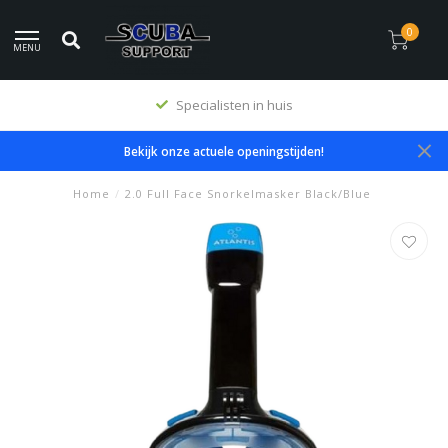
0
MENU
Premium producten
Bekijk onze actuele openingstijden!
Home
/
2.0 Full Face Snorkelmasker Black/Blue