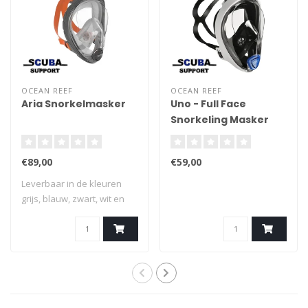
OCEAN REEF
OCEAN REEF
Aria Snorkelmasker
Uno - Full Face
Snorkeling Masker
large
€89,00
€59,00
Leverbaar in de kleuren
grijs, blauw, zwart, wit en
roze.