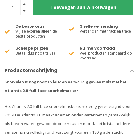
Toevoegen aan winkelwagen
De beste keus
Snelle verzending
Wij selecteren alleen de
Verzenden met track en trace
beste producten
Scherpe prijzen
Ruime voorraad
Betaal dus nooit te veel
Veel producten standaard op
voorraad
Productomschrijving
Snorkelen is nog nooit zo leuk en eenvoudig geweest als met het
Atlantis 2.0 full face snorkelmasker.
Het Atlantis 2.0 full face snorkelmasker is volledig geredesignd voor
2017! De Atlantis 2.0 maakt ademen onder water net zo gemakkelijk
als boven water, gewoon door je neus en mond. Het kristal heldere
venster is nu volledig rond, wat zorgt voor een 180 graden zicht