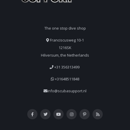
The one stop dive shop
Franciscusweg 10-1
1216SK
Hilversum, the Netherlands
+31 356313499
+31648511848
info@scubasupport.nl