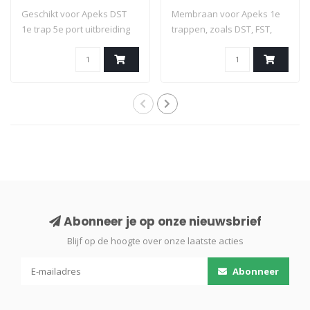
Geschikt voor Apeks DST
Membraan voor Apeks 1e
1e trap 5e port uitbreiding
trappen, zoals DST, FST,
3/8 UNF..
DS4, DS1 ,XT..
Abonneer je op onze nieuwsbrief
Blijf op de hoogte over onze laatste acties
Abonneer