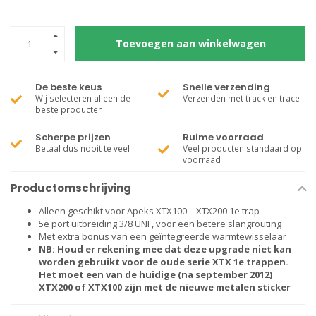
Toevoegen aan winkelwagen
De beste keus
Snelle verzending
Wij selecteren alleen de
Verzenden met track en trace
beste producten
Scherpe prijzen
Ruime voorraad
Betaal dus nooit te veel
Veel producten standaard op
voorraad
Productomschrijving
Alleen geschikt voor Apeks XTX100 – XTX200 1e trap
5e port uitbreiding 3/8 UNF, voor een betere slangrouting
Met extra bonus van een geïntegreerde warmtewisselaar
NB: Houd er rekening mee dat deze upgrade niet kan
worden gebruikt voor de oude serie XTX 1e trappen.
Het moet een van de huidige (na september 2012)
XTX200 of XTX100 zijn met de nieuwe metalen sticker