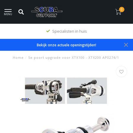
0
MENU
Specialisten in huis
Bekijk onze actuele openingstijden!
Home
/
5e poort upgrade voor XTX100 - XTX200 AP0274/1