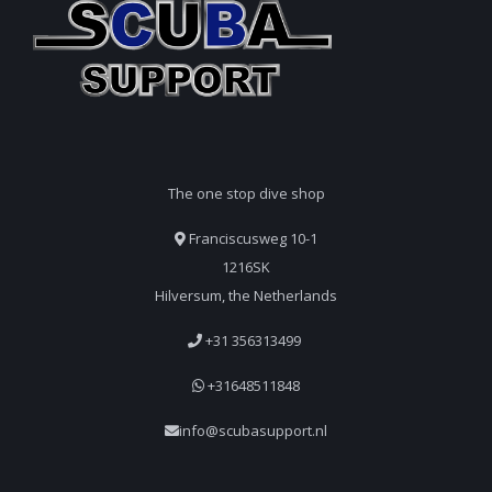
The one stop dive shop
Franciscusweg 10-1
1216SK
Hilversum, the Netherlands
+31 356313499
+31648511848
info@scubasupport.nl