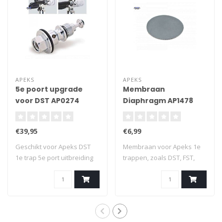
APEKS
APEKS
5e poort upgrade
Membraan
voor DST AP0274
Diaphragm AP1478
(RG912062)
€39,95
€6,99
Geschikt voor Apeks DST
Membraan voor Apeks 1e
1e trap 5e port uitbreiding
trappen, zoals DST, FST,
3/8 UNF..
DS4, DS1 ,XT..