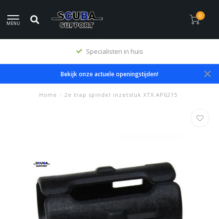
0
MENU
Specialisten in huis
Bekijk onze actuele openingstijden!
Home
/
2e trap spindel inzetstuk XTX AP6215