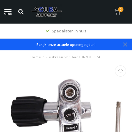
0
MENU
Specialisten in huis
Bekijk onze actuele openingstijden!
Home
/
Fleskraan 200 bar DIN/INT 3/4