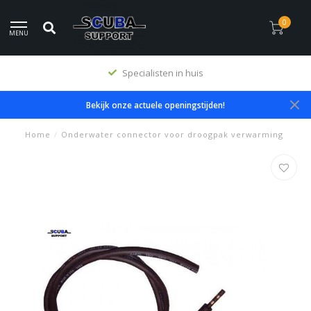
0
MENU
Specialisten in huis
Bekijk onze actuele openingstijden!
Home
/
Onderwater connector voor droogpak verwarming