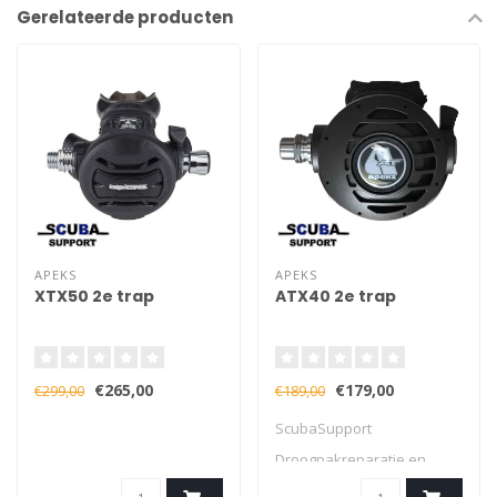
Gerelateerde producten
APEKS
APEKS
XTX50 2e trap
ATX40 2e trap
€265,00
€179,00
€299,00
€189,00
ScubaSupport
Droogpakreparatie en
servicetools