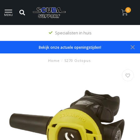
0
MENU
Specialisten in huis
Bekijk onze actuele openingstijden!
Home
/
S270 Octopus