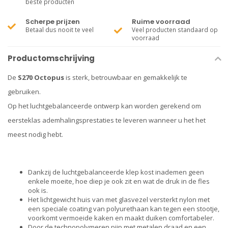
beste producten
Scherpe prijzen
Ruime voorraad
Betaal dus nooit te veel
Veel producten standaard op
voorraad
Productomschrijving
De
S270 Octopus
is sterk, betrouwbaar en gemakkelijk te
gebruiken.
Op het luchtgebalanceerde ontwerp kan worden gerekend om
eersteklas ademhalingsprestaties te leveren wanneer u het het
meest nodig hebt.
Dankzij de luchtgebalanceerde klep kost inademen geen
enkele moeite, hoe diep je ook zit en wat de druk in de fles
ook is.
Het lichtgewicht huis van met glasvezel versterkt nylon met
een speciale coating van polyurethaan kan tegen een stootje,
voorkomt vermoeide kaken en maakt duiken comfortabeler.
Door de technopolymeren pijp met metalen draad en een