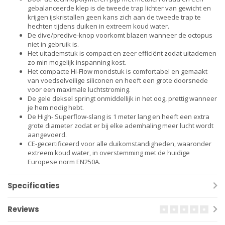
gebalanceerde klep is de tweede trap lichter van gewicht en
krijgen ijskristallen geen kans zich aan de tweede trap te
hechten tijdens duiken in extreem koud water.
De dive/predive-knop voorkomt blazen wanneer de octopus
niet in gebruik is.
Het uitademstuk is compact en zeer efficiënt zodat uitademen
zo min mogelijk inspanning kost.
Het compacte Hi-Flow mondstuk is comfortabel en gemaakt
van voedselveilige siliconen en heeft een grote doorsnede
voor een maximale luchtstroming.
De gele deksel springt onmiddellijk in het oog, prettig wanneer
je hem nodig hebt.
De High- Superflow-slang is 1 meter lang en heeft een extra
grote diameter zodat er bij elke ademhaling meer lucht wordt
aangevoerd.
CE-gecertificeerd voor alle duikomstandigheden, waaronder
extreem koud water, in overstemming met de huidige
Europese norm EN250A.
Specificaties
Reviews