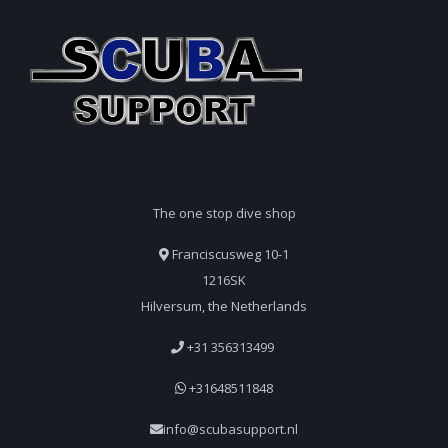
The one stop dive shop
Franciscusweg 10-1
1216SK
Hilversum, the Netherlands
+31 356313499
+31648511848
info@scubasupport.nl