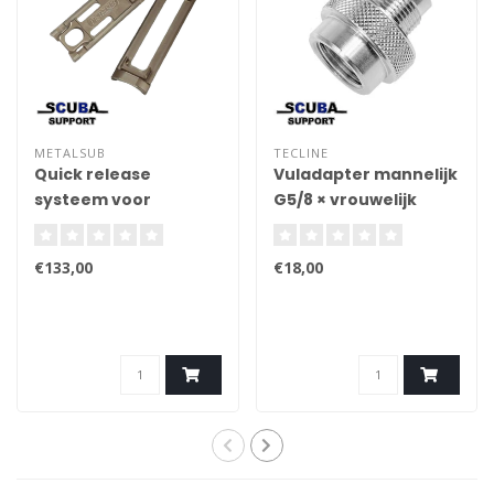
METALSUB
TECLINE
Quick release
Vuladapter mannelijk
systeem voor
G5/8 × vrouwelijk
ponycilinders
M26x2, 300 bar
€133,00
€18,00