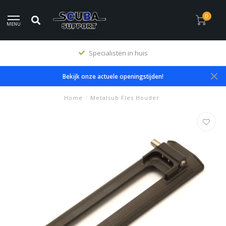
0
MENU
Specialisten in huis
Bekijk onze actuele openingstijden!
Home
/
Metalsub Fles Houder