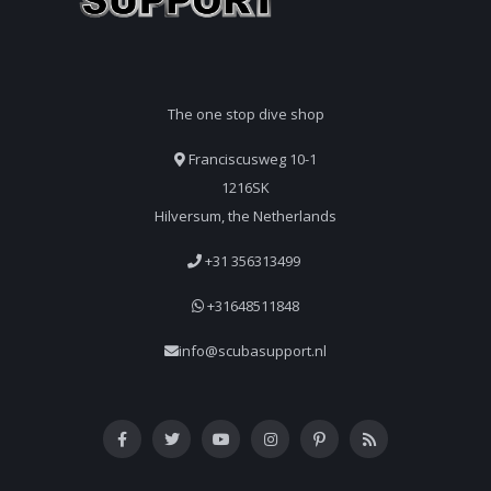
The one stop dive shop
Franciscusweg 10-1
1216SK
Hilversum, the Netherlands
+31 356313499
+31648511848
info@scubasupport.nl