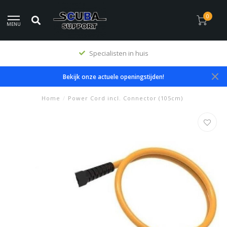
0
MENU
Specialisten in huis
Bekijk onze actuele openingstijden!
Home
/
Power Cord incl. Connector (105cm)