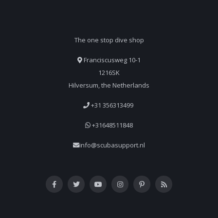
The one stop dive shop
Franciscusweg 10-1
1216SK
Hilversum, the Netherlands
+31 356313499
+31648511848
info@scubasupport.nl