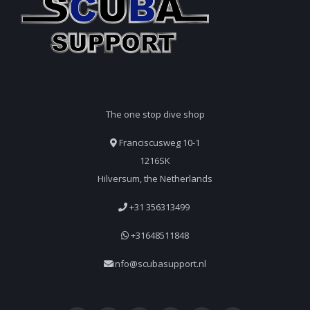
The one stop dive shop
Franciscusweg 10-1
1216SK
Hilversum, the Netherlands
+31 356313499
+31648511848
info@scubasupport.nl