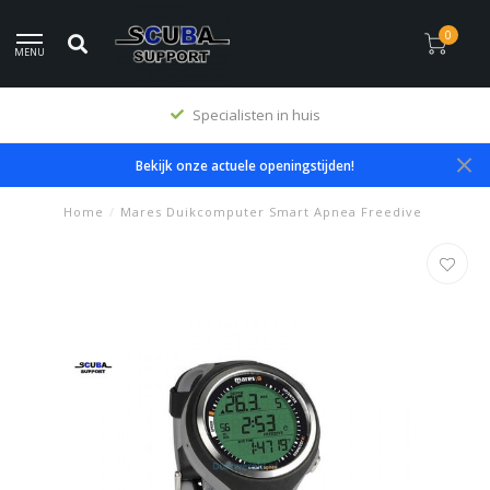
0
MENU
Specialisten in huis
Bekijk onze actuele openingstijden!
Home
/
Mares Duikcomputer Smart Apnea Freedive