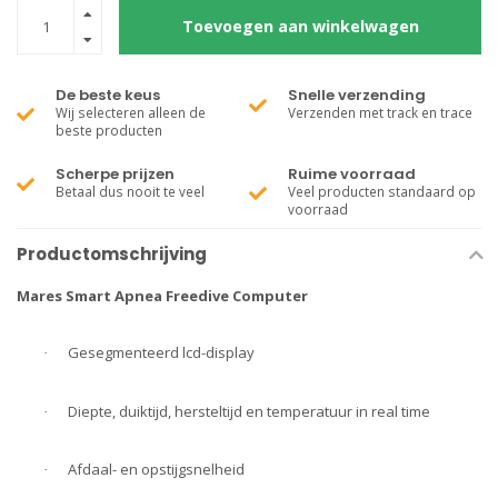
Toevoegen aan winkelwagen
De beste keus
Snelle verzending
Wij selecteren alleen de
Verzenden met track en trace
beste producten
Scherpe prijzen
Ruime voorraad
Betaal dus nooit te veel
Veel producten standaard op
voorraad
Productomschrijving
Mares Smart Apnea Freedive Computer
Gesegmenteerd lcd-display
·
Diepte, duiktijd, hersteltijd en temperatuur in real time
·
Afdaal- en opstijgsnelheid
·