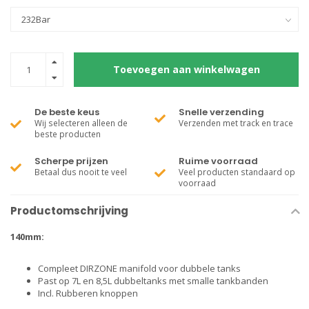
Toevoegen aan winkelwagen
De beste keus
Snelle verzending
Wij selecteren alleen de
Verzenden met track en trace
beste producten
Scherpe prijzen
Ruime voorraad
Betaal dus nooit te veel
Veel producten standaard op
voorraad
Productomschrijving
140mm:
Compleet DIRZONE manifold voor dubbele tanks
Past op 7L en 8,5L dubbeltanks met smalle tankbanden
Incl. Rubberen knoppen