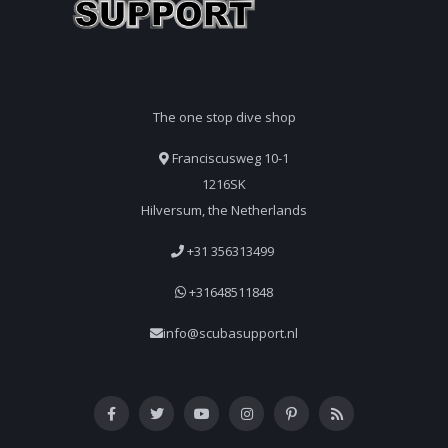
The one stop dive shop
Franciscusweg 10-1
1216SK
Hilversum, the Netherlands
+31 356313499
+31648511848
info@scubasupport.nl