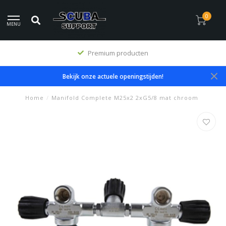
0
MENU
Premium producten
Bekijk onze actuele openingstijden!
Home
/
Manifold Complete M25x2 2xG5/8 mat chroom