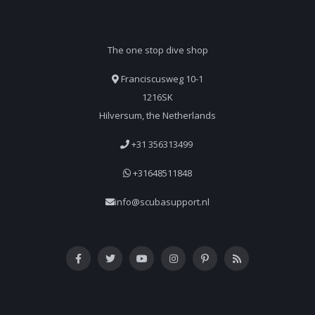
The one stop dive shop
Franciscusweg 10-1
1216SK
Hilversum, the Netherlands
+31 356313499
+31648511848
info@scubasupport.nl