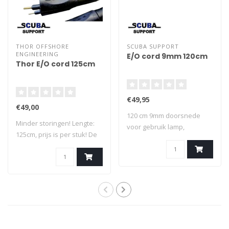
THOR OFFSHORE
SCUBA SUPPORT
ENGINEERING
E/O cord 9mm 120cm
Thor E/O cord 125cm
€49,95
€49,00
120 cm 9mm doorsnede
Minder storingen! Lengte:
voor gebruik lamp,
125cm, prijs is per stuk! De
heatingvest
nie..