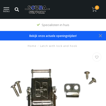
0
MENU
Specialisten in huis
Bekijk onze actuele openingstijden!
Home
/
Latch with lock and hook