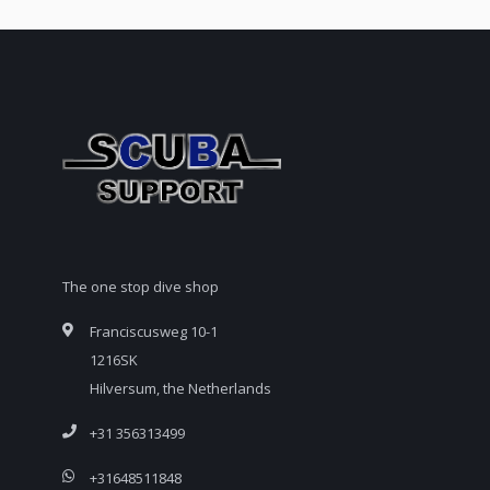
The one stop dive shop
Franciscusweg 10-1
1216SK
Hilversum, the Netherlands
+31 356313499
+31648511848