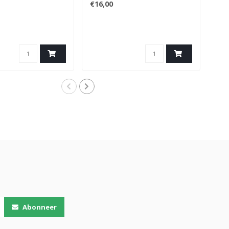
€16,00
€10
240m
Zee
Abonneer