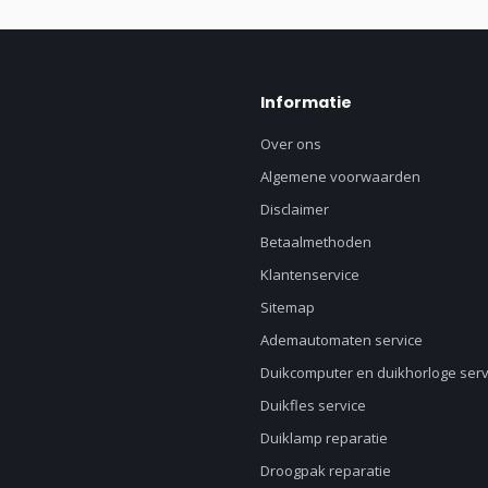
Informatie
Over ons
Algemene voorwaarden
Disclaimer
Betaalmethoden
Klantenservice
Sitemap
Ademautomaten service
Duikcomputer en duikhorloge serv
Duikfles service
Duiklamp reparatie
Droogpak reparatie