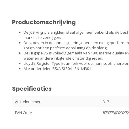
Productomschrijving
De JCS Hi grip slangklem staat algemeen bekend als de bes
markt is te verkrijgen.
De groeven in de band zijn erin geperst en niet geperforeer
zorgt voor een perfecte aansluiting op de slang.
De Hi grip RVS is volledig gemaakt van 18/8 marine quality 
water en andere inbijtende omstandigheden.
Lloyd's Register Type keurmerk voor de marine, off shore en 
Alle onderdelen BS/AISI 304 - EN 1.4301
Specificaties
Artikelnummer
317
EAN Code
879773032327