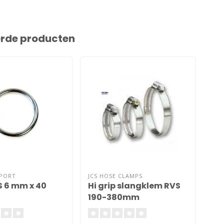
erde producten
PPORT
JCS HOSE CLAMPS
JCS
S 6 mm x 40
Hi grip slangklem RVS
Sl
190-380mm
2