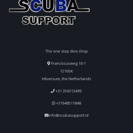
The one stop dive shop
Franciscusweg 10-1
1216SK
Hilversum, the Netherlands
+31 356313499
+31648511848
info@scubasupport.nl