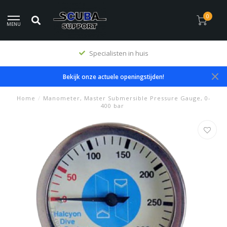
0
MENU
Specialisten in huis
Bekijk onze actuele openingstijden!
Home
/
Manometer, Master Submersible Pressure Gauge, 0-
400 bar