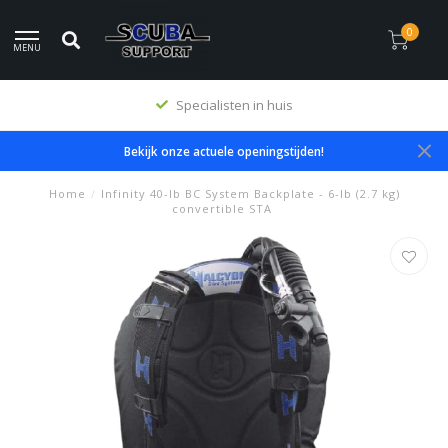
0
MENU
Specialisten in huis
Bekijk onze actuele openingstijden!
Home
/
Infinity 40-lb BC System Backplate - 6-lb (2.7 kg)
convertible STA