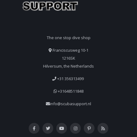
The one stop dive shop
Franciscusweg 10-1
1216SK
Hilversum, the Netherlands
+31 356313499
+31648511848
info@scubasupport.nl