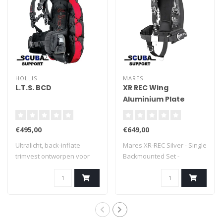
HOLLIS
MARES
L.T.S. BCD
XR REC Wing
Aluminium Plate
€495,00
€649,00
Ultralicht, back-inflate
Mares XR-REC Silver - Single
trimvest ontworpen voor
Backmounted Set -
duikers die..
Complete Wing..