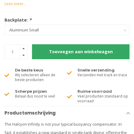
Lees meer..
Backplate:
*
Toevoegen aan winkelwagen
De beste keus
Snelle verzending
Wij selecteren alleen de
Verzenden met track en trace
beste producten
Scherpe prijzen
Ruime voorraad
Betaal dus nooit te veel
Veel producten standaard op
voorraad
Productomschrijving
The Halcyon Infinity is not your typical buoyancy compensator. In
fact, it establishes a new standard in single-tank diving, offering the