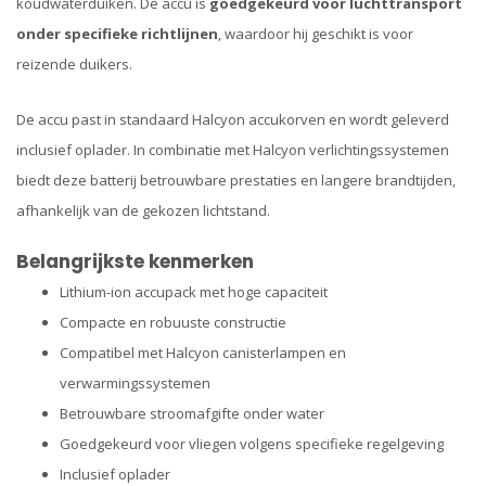
koudwaterduiken. De accu is
goedgekeurd voor luchttransport
onder specifieke richtlijnen
, waardoor hij geschikt is voor
reizende duikers.
De accu past in standaard Halcyon accukorven en wordt geleverd
inclusief oplader. In combinatie met Halcyon verlichtingssystemen
biedt deze batterij betrouwbare prestaties en langere brandtijden,
afhankelijk van de gekozen lichtstand.
Belangrijkste kenmerken
Lithium-ion accupack met hoge capaciteit
Compacte en robuuste constructie
Compatibel met Halcyon canisterlampen en
verwarmingssystemen
Betrouwbare stroomafgifte onder water
Goedgekeurd voor vliegen volgens specifieke regelgeving
Inclusief oplader