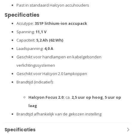
Past in standaard Halcyon accuhouders
Specificaties
Accutype:
3S1P lithium-ion accupack
Spanning:
11,1 V
Capaciteit:
5,2 Ah (62 Wh)
Laadspanning:
4,0 A
Geschikt voor handlampen en kabelgebonden
verlichtingssystemen
Geschikt voor Halcyon 2.0 lampkoppen
Brandtijd (indicatief):
Halcyon Focus 2.0:
ca.
2,5 uur op hoog
,
5 uur op
laag
Brandtijd afhankelijk van de gekozen instelling
Specificaties