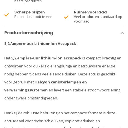
beste producten
Scherpe prijzen
Ruime voorraad
Betaal dus nooit te veel
Veel producten standaard op
voorraad
Productomschrijving
5,2 Ampère-uur Lithium-Ion Accupack
Het
5,2 ampère-uur lithium-ion accupack
is compact, krachtig en
ontworpen voor duikers die langdurige en betrouwbare energie
nodig hebben tijdens veeleisende duiken. Deze accu is geschikt
voor gebruik met
Halcyon canisterlampen en
verwarmingssystemen
en levert een stabiele stroomvoorziening
onder zware omstandigheden.
Dankzij de robuuste behuizing en het compacte formaat is deze
accu ideaal voor technisch duiken, exploratieduiken en