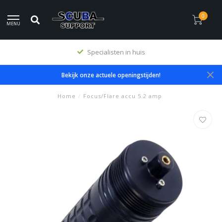
0
MENU
Specialisten in huis
Bekijk onze actuele openingstijden!
Home
/
Focus/Flare accu 5.2 amp