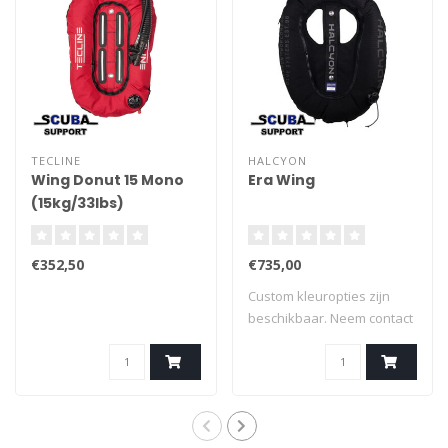
TECLINE
HALCYON
Wing Donut 15 Mono
Era Wing
(15kg/33lbs)
€352,50
€735,00
Custom kleuropties zijn
beschikbaar. Neem contact
met ons op..