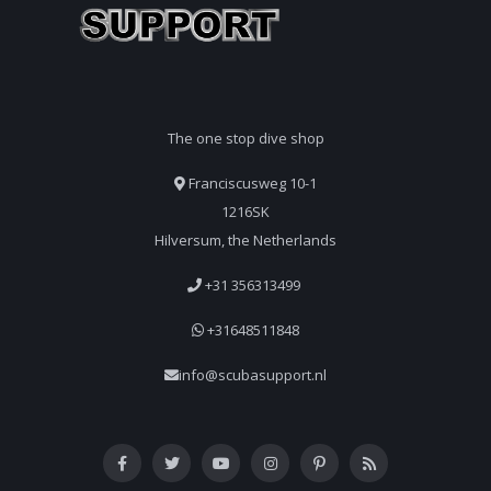
The one stop dive shop
Franciscusweg 10-1
1216SK
Hilversum, the Netherlands
+31 356313499
+31648511848
info@scubasupport.nl