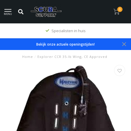
0
MENU
Specialisten in huis
Bekijk onze actuele openingstijden!
Home
/
Explorer CCR 35-lb Wing, CE Approved