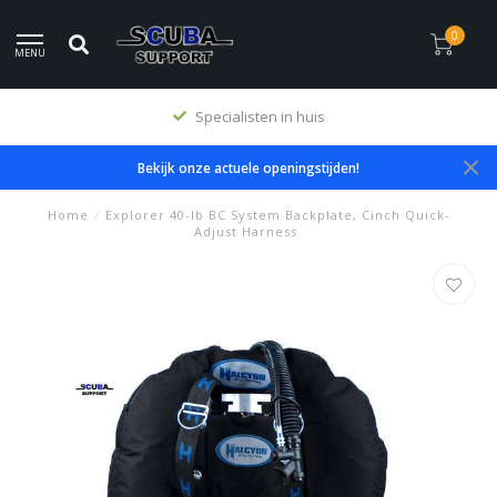
0
MENU
Specialisten in huis
Bekijk onze actuele openingstijden!
Home
/
Explorer 40-lb BC System Backplate, Cinch Quick-
Adjust Harness