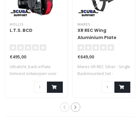
HOLLIS
MARES
L.T.S. BCD
XR REC Wing
Aluminium Plate
€495,00
€649,00
Ultralicht, back-inflate
Mares XR-REC Silver - Single
trimvest ontworpen voor
Backmounted Set -
duikers die..
Complete Wing..