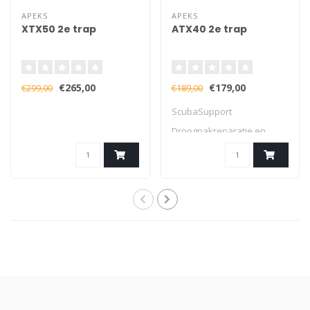
APEKS
APEKS
XTX50 2e trap
ATX40 2e trap
€265,00
€179,00
€299,00
€189,00
ScubaSupport
Droogpakreparatie en
servicetools