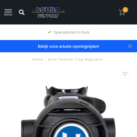
0
MENU
Specialisten in huis
Bekijk onze actuele openingstijden!
Home
/
Aura Tweede Trap Regulator