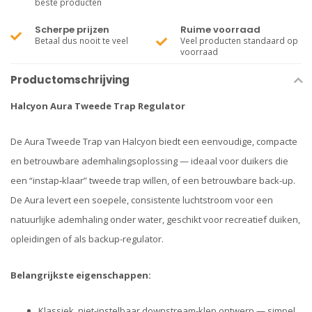
beste producten
Scherpe prijzen
Ruime voorraad
Betaal dus nooit te veel
Veel producten standaard op
voorraad
Productomschrijving
Halcyon Aura Tweede Trap Regulator
De Aura Tweede Trap van Halcyon biedt een eenvoudige, compacte
en betrouwbare ademhalingsoplossing — ideaal voor duikers die
een “instap‑klaar” tweede trap willen, of een betrouwbare back-up.
De Aura levert een soepele, consistente luchtstroom voor een
natuurlijke ademhaling onder water, geschikt voor recreatief duiken,
opleidingen of als backup-regulator.
Belangrijkste eigenschappen:
Klassiek, niet-instelbaar downstream-klep ontwerp — simpel,