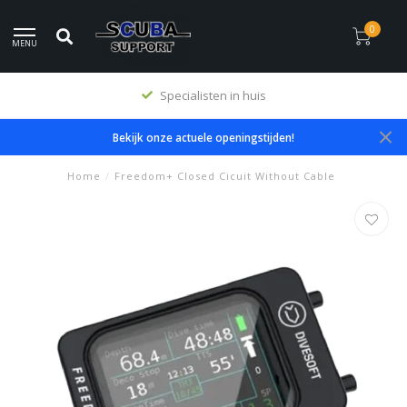
0
MENU
Specialisten in huis
Bekijk onze actuele openingstijden!
Home
/
Freedom+ Closed Cicuit Without Cable