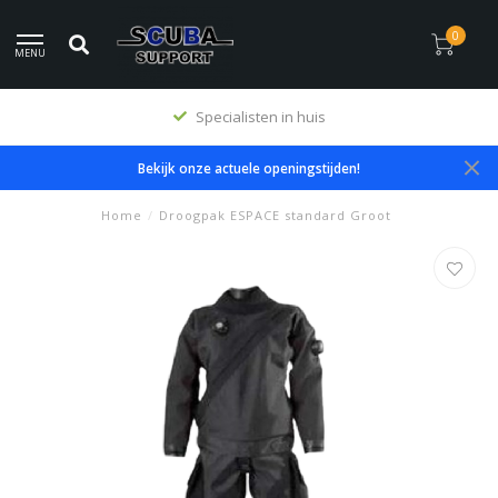
0
MENU
Specialisten in huis
Bekijk onze actuele openingstijden!
Home
/
Droogpak ESPACE standard Groot