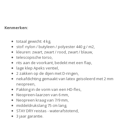
Kenmerken:
totaal gewicht: 4 kg,
stof: nylon / butyleen / polyester 440 g / m2,
kleuren: zwart, zwart / rood, zwart / blauw,
telescopische torso,
rits aan de voorkant, bedekt met een flap,
lage klep Apeks ventiel,
2 zakken op de dijen met D-ringen,
nekafdichting gemaakt van latex geïsoleerd met 2 mm
neopreen,
Pakking in de vorm van een HD-fles,
Neopreen-laarzen van 6 mm,
Neopreen kraag van 7/9 mm,
middeldrukslang 75 cm lang,
STAY DRY reistas - waterafstotend,
3 jaar garantie.