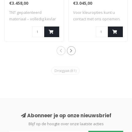
€3.458,00
€3.045,00
TNT gepatenteerd
Voor kleuropties kunt u
materiaal – volledig kevlar
contact met ons opnemen.
beschermd – op ..
Droogpak
(81)
Abonneer je op onze nieuwsbrief
Blijf op de hoogte over onze laatste acties