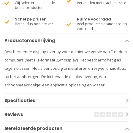
Wij selecteren alleen de
Verzenden met track en trace
beste producten
Scherpe prijzen
Ruime voorraad
Betaal dus nooit te veel
Veel producten standaard op
voorraad
Productomschrijving
Beschermende display-overlay voor de nieuwe versie van Freedom-
computers (met TFT-formaat 2,4" display). Het beschermt het glas
tegen krassen. Het is eenvoudig te installeren en vrijwel onzichtbaar
na het aanbrengen. De kit bevat de display-overlay, een
schoonmaakdoekje, een applicatie oplossing en wisser.
Specificaties
Reviews
Gerelateerde producten