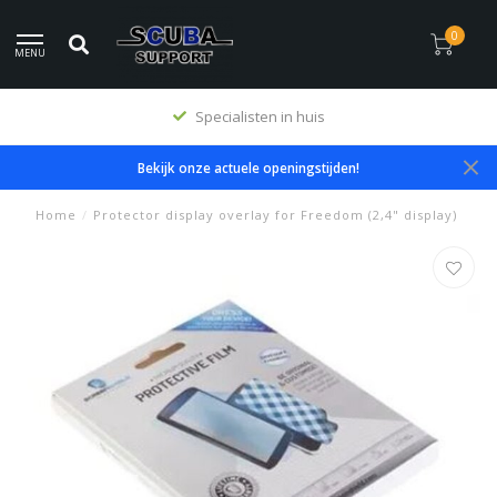
0
MENU
Specialisten in huis
Bekijk onze actuele openingstijden!
Home
/
Protector display overlay for Freedom (2,4" display)