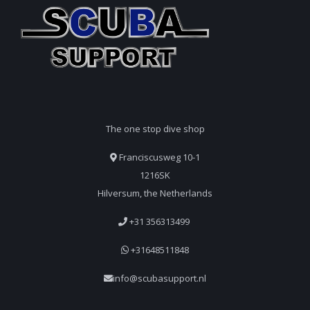
The one stop dive shop
Franciscusweg 10-1
1216SK
Hilversum, the Netherlands
+31 356313499
+31648511848
info@scubasupport.nl