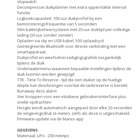
stopwatch
Decompressie duikplanner met extra oppervlakte interval
functie
Logboekcapaciteit: 100 uur duikprofiel bij een
bemonsteringsfrequentie van 5 seconden
Slim batterijbeheersysteem met 20 uur duiktijd per volledige
lading (30 uur zonder zender)
Opladen via clip en USB-kabel, 500 oplaadcycli
Geïntegreerde Bluetooth voor directe verbinding met een
smartapparaat
Duikprofiel en weefselverzadigingsgrafiek toegankelijk
tijdens de duik
Onderwatermenu waarmee bepaalde instellingen tijdens de
duik kunnen worden gewijzigd
TTR - Time To Reserve - tijd die een duiker op de huidige
diepte kan doorbrengen voordat de tankreserve is bereikt
Runaway deco alarm
Vier knoppen voor een intuïtieve gebruikersinterface plus
snelle opdrachten
Hoogte wordt automatisch aangepast door elke 20 seconden
de omgevingsdruk te meten, zelfs als deze is uitgeschakeld
Firmware-update via de Mares-app
GEGEVENS
Materiaal; LiPo - 200 mAmps