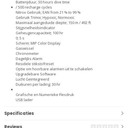
Batterijduur; 30 hours dive time
/ 500 recharge cycles
Nitrox Gebruik; EAN from 21 % to 99 %
Gebruik Trimix; Hypoxic, Normoxic
Maximaal aangeduide diepte; 150 m / 492 ft
Stijgsnelheidsindicator
Geheugencapaciteit; 100 hr
0; 5 s
Scherm; MIP Color Display
Gaswissel
Chronometer
Dagelijks Alarm
Residele stikstofreset
Optie om hoorbare alarmen uit te schakelen
Upgradebare Software
Lucht Geïntegreerd
Duikuren per lading; 30 hr
Grafische en Numerieke Flesdruk
USB lader
Specificaties
Reviews