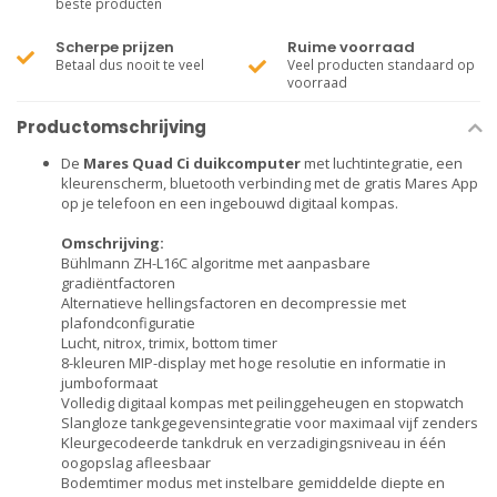
beste producten
Scherpe prijzen
Ruime voorraad
Betaal dus nooit te veel
Veel producten standaard op
voorraad
Productomschrijving
De
Mares Quad Ci duikcomputer
met luchtintegratie, een
kleurenscherm, bluetooth verbinding met de gratis Mares App
op je telefoon en een ingebouwd digitaal kompas.
Omschrijving:
Bühlmann ZH-L16C algoritme met aanpasbare
gradiëntfactoren
Alternatieve hellingsfactoren en decompressie met
plafondconfiguratie
Lucht, nitrox, trimix, bottom timer
8-kleuren MIP-display met hoge resolutie en informatie in
jumboformaat
Volledig digitaal kompas met peilinggeheugen en stopwatch
Slangloze tankgegevensintegratie voor maximaal vijf zenders
Kleurgecodeerde tankdruk en verzadigingsniveau in één
oogopslag afleesbaar
Bodemtimer modus met instelbare gemiddelde diepte en