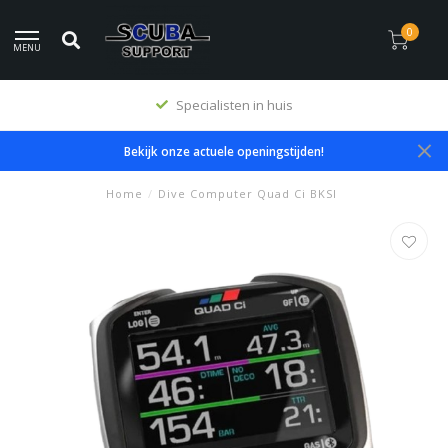
0
MENU
Specialisten in huis
Bekijk onze actuele openingstijden!
Home
/
Dive Computer Quad Ci BKSI