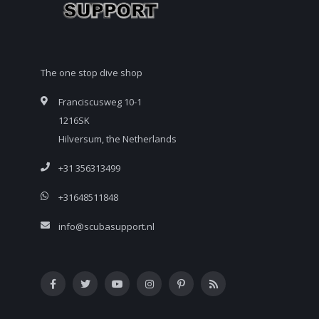
The one stop dive shop
Franciscusweg 10-1
1216SK
Hilversum, the Netherlands
+31 356313499
+31648511848
info@scubasupport.nl