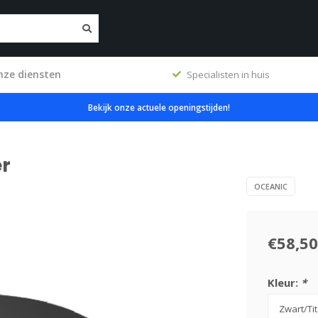
nze diensten
ig
Specialisten in huis
Bekijk onze actuele openingstijden!
r
OCEANIC
€58,50
Kleur:
*