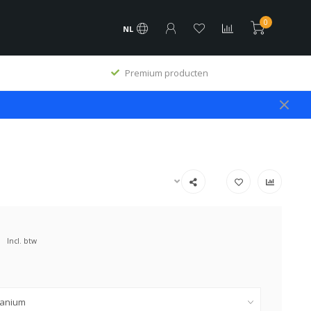
0
NL
Premium producten
Incl. btw