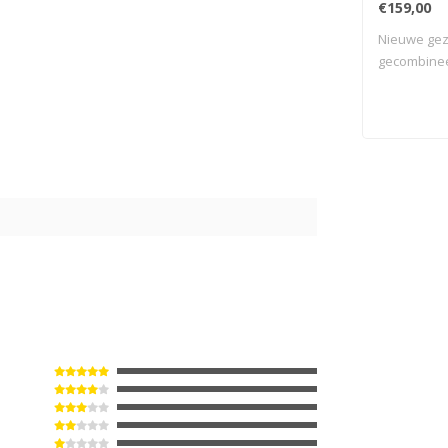
€159,00
Nieuwe gez
gecombinee
silico..