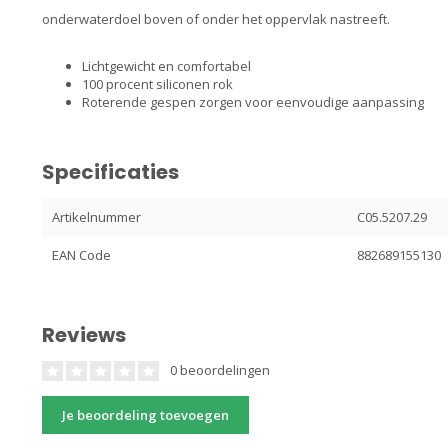
onderwaterdoel boven of onder het oppervlak nastreeft.
Lichtgewicht en comfortabel
100 procent siliconen rok
Roterende gespen zorgen voor eenvoudige aanpassing
Specificaties
Artikelnummer
C05.5207.29
EAN Code
882689155130
Reviews
0 beoordelingen
Je beoordeling toevoegen