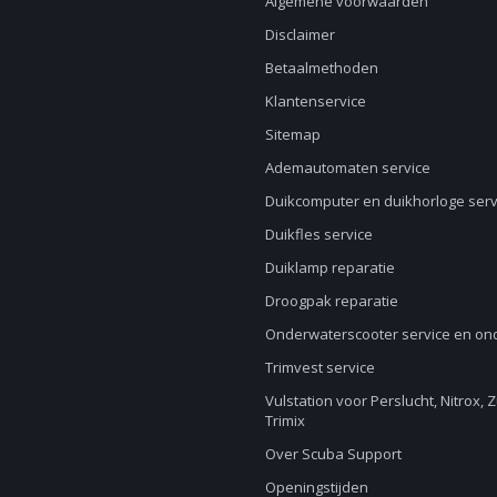
Algemene voorwaarden
Disclaimer
Betaalmethoden
Klantenservice
Sitemap
Ademautomaten service
Duikcomputer en duikhorloge serv
Duikfles service
Duiklamp reparatie
Droogpak reparatie
Onderwaterscooter service en o
Trimvest service
Vulstation voor Perslucht, Nitrox, 
Trimix
Over Scuba Support
Openingstijden