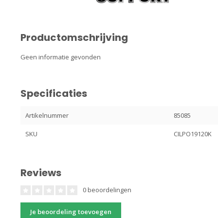
Productomschrijving
Geen informatie gevonden
Specificaties
Artikelnummer
85085
SKU
CILPO19120K
Reviews
0 beoordelingen
Je beoordeling toevoegen