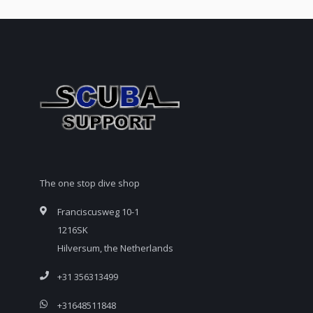
The one stop dive shop
Franciscusweg 10-1
1216SK
Hilversum, the Netherlands
+31 356313499
+31648511848