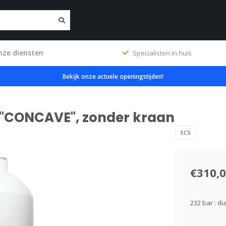
nze diensten
ig
Specialisten in huis
Bekijk onze actuele openingstijden!
r. "CONCAVE", zonder kraan
ECS
€310,
232 bar : d