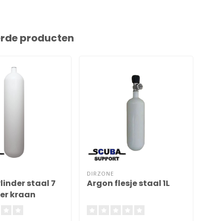
erde producten
DIRZONE
ECS
inder staal 7
Argon flesje staal 1L
Mo
der kraan
ltr
kr