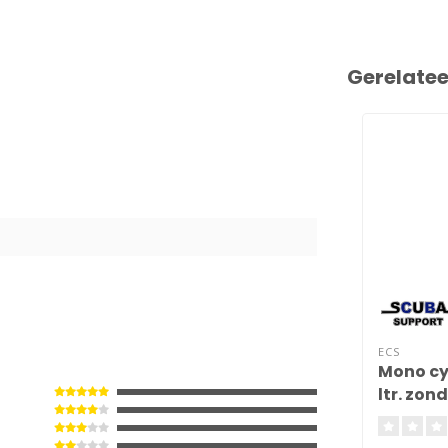
Gerelate
ECS
Mono cyl
ltr. zon