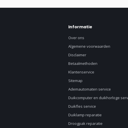
Informatie
Over ons
Algemene voorwaarden
Disclaimer
Betaalmethoden
Klantenservice
Sitemap
Ademautomaten service
Duikcomputer en duikhorloge serv
Duikfles service
Duiklamp reparatie
Droogpak reparatie