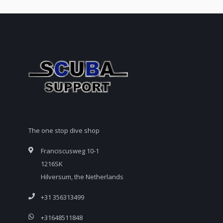
The one stop dive shop
Franciscusweg 10-1
1216SK
Hilversum, the Netherlands
+31 356313499
+31648511848