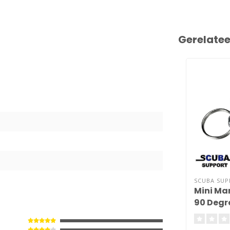
Gerelate
1
SCUBA SU
Mini Ma
90 Degr