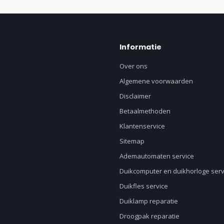
Informatie
Over ons
Algemene voorwaarden
Disclaimer
Betaalmethoden
Klantenservice
Sitemap
Ademautomaten service
Duikcomputer en duikhorloge serv
Duikfles service
Duiklamp reparatie
Droogpak reparatie