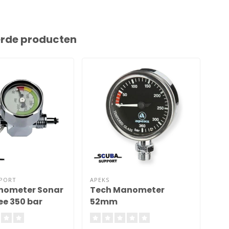
erde producten
PPORT
APEKS
SCU
nometer Sonar
Tech Manometer
Di
ee 350 bar
52mm
25