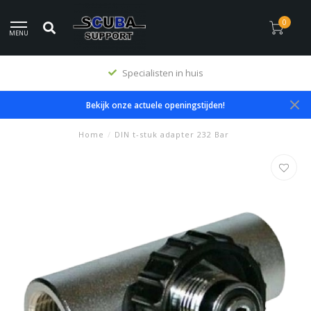
0
MENU
Specialisten in huis
Bekijk onze actuele openingstijden!
Home
/
DIN t-stuk adapter 232 Bar