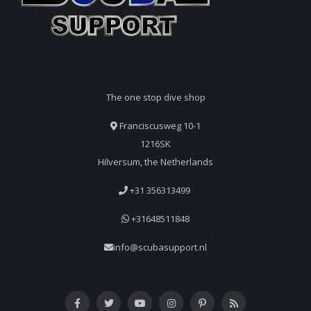
The one stop dive shop
Franciscusweg 10-1
1216SK
Hilversum, the Netherlands
+31 356313499
+31648511848
info@scubasupport.nl