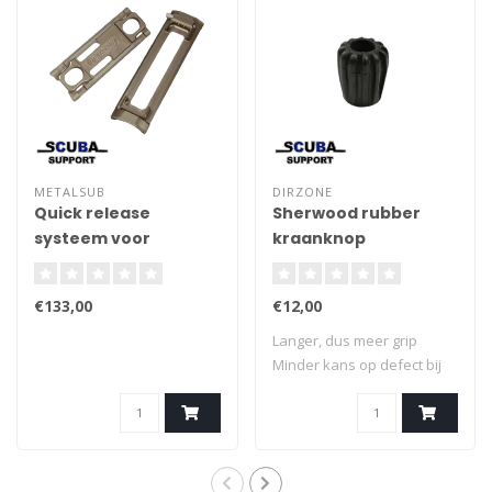
METALSUB
DIRZONE
Quick release
Sherwood rubber
systeem voor
kraanknop
ponycilinders
€133,00
€12,00
Langer, dus meer grip
Minder kans op defect bij
stoten