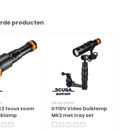
erde producten
H
ORCATORCH
OR
2 focus zoom
D710V Video Duiklamp
D7
uiklamp
MK2 met tray set