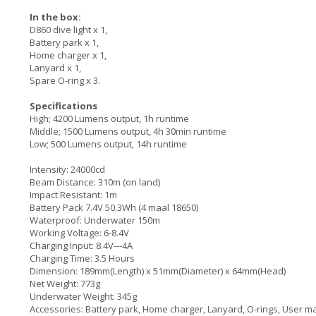
In the box:
D860 dive light x 1,
Battery park x 1,
Home charger x 1,
Lanyard x 1,
Spare O-ring x 3.
Specifications
High; 4200 Lumens output, 1h runtime
Middle; 1500 Lumens output, 4h 30min runtime
Low; 500 Lumens output, 14h runtime
Intensity: 24000cd
Beam Distance: 310m (on land)
Impact Resistant: 1m
Battery Pack 7.4V 50.3Wh (4 maal 18650)
Waterproof: Underwater 150m
Working Voltage: 6-8.4V
Charging Input: 8.4V---4A
Charging Time: 3.5 Hours
Dimension: 189mm(Length) x 51mm(Diameter) x 64mm(Head)
Net Weight: 773g
Underwater Weight: 345g
Accessories: Battery park, Home charger, Lanyard, O-rings, U