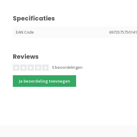
Specificaties
EAN Code
697357575014
Reviews
0 beoordelingen
Je beoordeling toevoegen