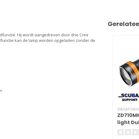
Gerelate
functie. Hij wordt aangedreven door drie Cree
adfunctie kan de lamp worden opgeladen zonder de
en
ORCATORC
ZD710MK
light D