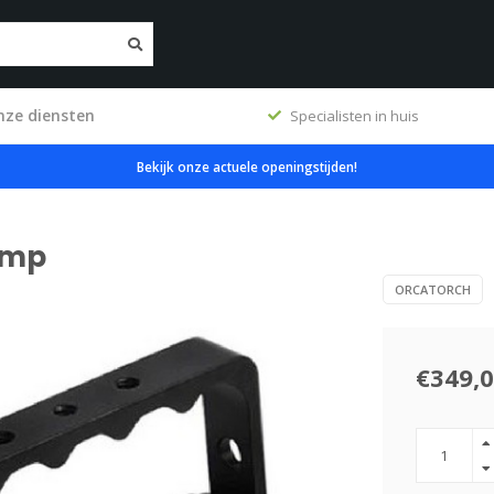
nze diensten
ig
Specialisten in huis
Bekijk onze actuele openingstijden!
amp
ORCATORCH
€349,