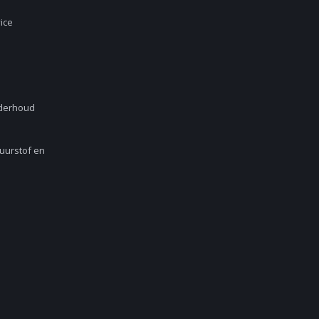
ice
nderhoud
Zuurstof en