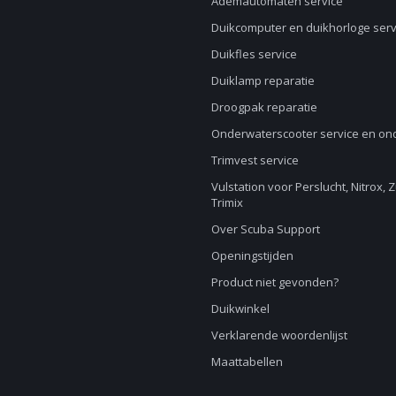
Ademautomaten service
Duikcomputer en duikhorloge serv
Duikfles service
Duiklamp reparatie
Droogpak reparatie
Onderwaterscooter service en o
Trimvest service
Vulstation voor Perslucht, Nitrox, 
Trimix
Over Scuba Support
Openingstijden
Product niet gevonden?
Duikwinkel
Verklarende woordenlijst
Maattabellen