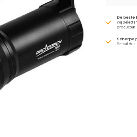
De beste 
Wij selecte
producten
Scherpe p
Betaal dus 