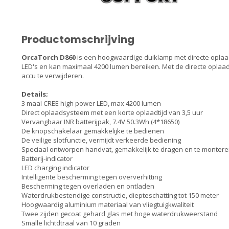
Productomschrijving
OrcaTorch D860
is een hoogwaardige duiklamp met directe oplaad
LED's en kan maximaal 4200 lumen bereiken. Met de directe opla
accu te verwijderen.
Details;
3 maal CREE high power LED, max 4200 lumen
Direct oplaadsysteem met een korte oplaadtijd van 3,5 uur
Vervangbaar INR batterijpak, 7.4V 50.3Wh (4*18650)
De knopschakelaar gemakkelijke te bedienen
De veilige slotfunctie, vermijdt verkeerde bediening
Speciaal ontworpen handvat, gemakkelijk te dragen en te monter
Batterij-indicator
LED charging indicator
Intelligente bescherming tegen oververhitting
Bescherming tegen overladen en ontladen
Waterdrukbestendige constructie, diepteschatting tot 150 meter
Hoogwaardig aluminium materiaal van vliegtuigkwaliteit
Twee zijden gecoat gehard glas met hoge waterdrukweerstand
Smalle lichtdtraal van 10 graden