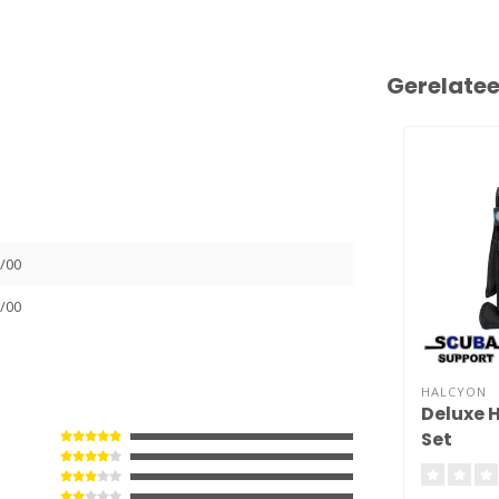
Gerelate
/00
/00
HALCYON
Deluxe 
Set