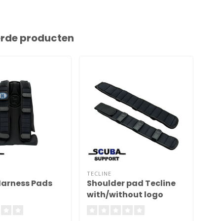
erde producten
TECLINE
HAL
Harness Pads
Shoulder pad Tecline
Re
with/without logo
12