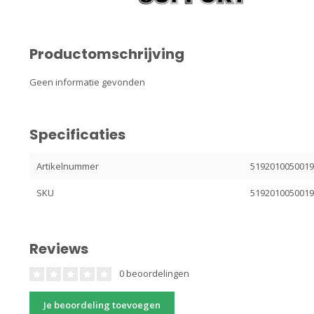
Productomschrijving
Geen informatie gevonden
Specificaties
Artikelnummer
5192010050019
SKU
5192010050019
Reviews
0 beoordelingen
Je beoordeling toevoegen