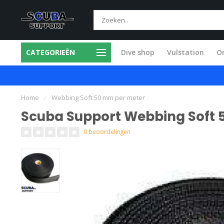
CATEGORIEËN
Dive shop
Vulstation
O
ice in eigen werkplaats
Snel en vakkund
Home
/
Webbing Soft 50 mm per meter
Scuba Support Webbing Soft 
0 beoordelingen