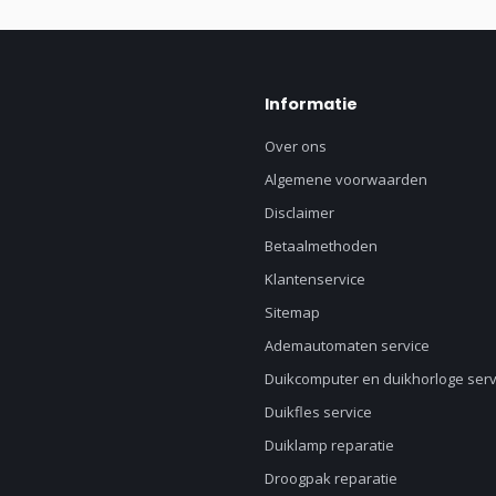
Informatie
Over ons
Algemene voorwaarden
Disclaimer
Betaalmethoden
Klantenservice
Sitemap
Ademautomaten service
Duikcomputer en duikhorloge serv
Duikfles service
Duiklamp reparatie
Droogpak reparatie