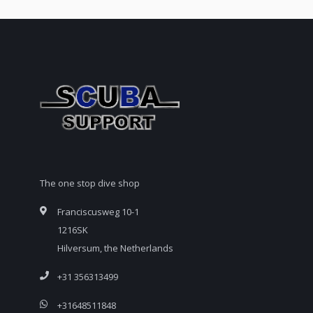
The one stop dive shop
Franciscusweg 10-1
1216SK
Hilversum, the Netherlands
+31 356313499
+31648511848