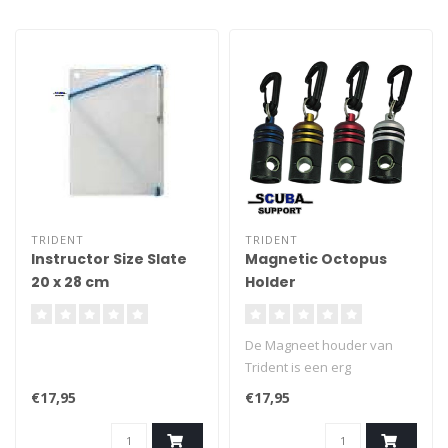
TRIDENT
TRIDENT
Instructor Size Slate
Magnetic Octopus
20 x 28 cm
Holder
De Magneet houder van
Trident is een erg
makkelijke tool om uw
€17,95
€17,95
octopus of console op te
hangen. De octopus en