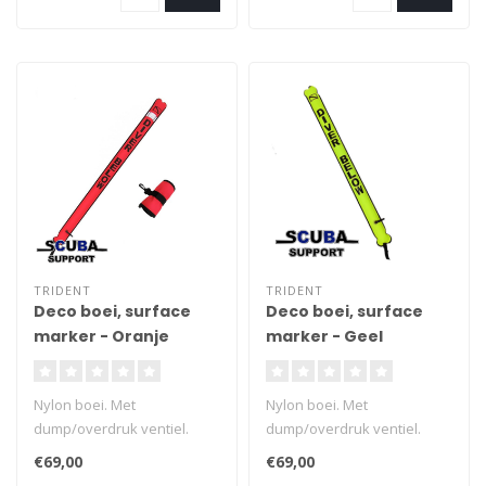
console hangt vast maar is
toch makkelijk los te maken.
Alleen gebruiken bij een
console zonder kompas.
TRIDENT
TRIDENT
Deco boei, surface
Deco boei, surface
marker - Oranje
marker - Geel
180cm
Nylon boei. Met
Nylon boei. Met
dump/overdruk ventiel.
dump/overdruk ventiel.
182cm lang. 18,2 cm breed.
182cm lang. 18,2 cm breed.
€69,00
€69,00
Voorzien van inflator
Voorzien van inflator