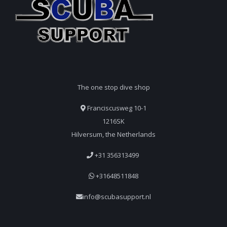
The one stop dive shop
Franciscusweg 10-1
1216SK
Hilversum, the Netherlands
+31 356313499
+31648511848
info@scubasupport.nl