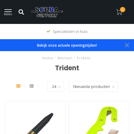
0
MENU
Specialisten in huis
Bekijk onze actuele openingstijden!
Home
/
Merken
/
Trident
Trident