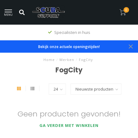
0
MENU
Specialisten in huis
Bekijk onze actuele openingstijden!
Home
/
Merken
/
FogCity
FogCity
Geen producten gevonden!
GA VERDER MET WINKELEN