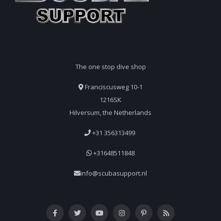
The one stop dive shop
Franciscusweg 10-1
1216SK
Hilversum, the Netherlands
+31 356313499
+31648511848
info@scubasupport.nl