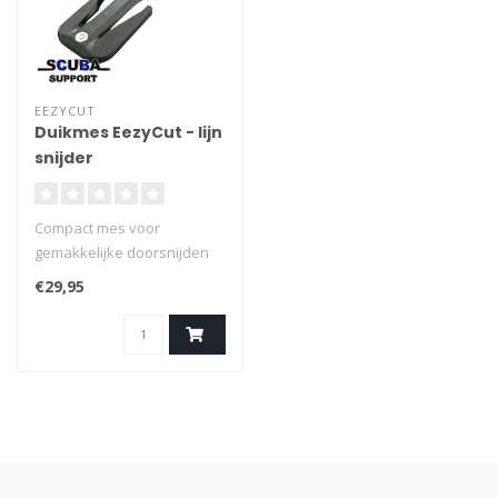
EEZYCUT
Duikmes EezyCut - lijn
snijder
Compact mes voor
gemakkelijke doorsnijden
van lijn en touw Maximale
€29,95
lijndikte: 8 mm