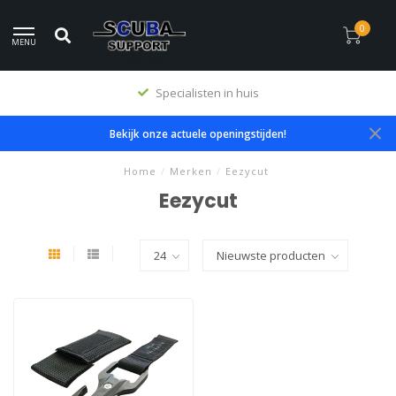
0
MENU
Specialisten in huis
Bekijk onze actuele openingstijden!
Home
/
Merken
/
Eezycut
Eezycut