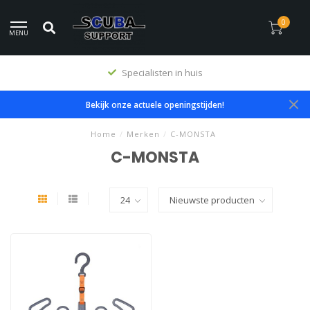
0
MENU
Specialisten in huis
Bekijk onze actuele openingstijden!
Home
/
Merken
/
C-MONSTA
C-MONSTA