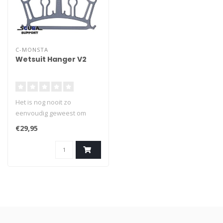
C-MONSTA
Wetsuit Hanger V2
Het is nog nooit zo
eenvoudig geweest om
voor je wetsuit-set te
€29,95
zorgen.