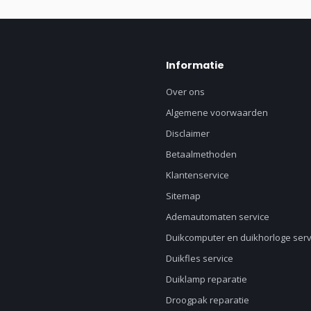
Informatie
Over ons
Algemene voorwaarden
Disclaimer
Betaalmethoden
Klantenservice
Sitemap
Ademautomaten service
Duikcomputer en duikhorloge serv
Duikfles service
Duiklamp reparatie
Droogpak reparatie