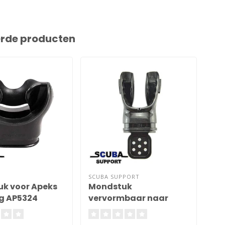
erde producten
SCUBA SUPPORT
MAR
k voor Apeks
Mondstuk
Mo
g AP5324
vervormbaar naar
Ge
jouw beet