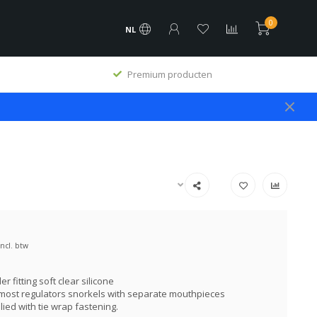
0
NL
Premium producten
Incl. btw
er fitting soft clear silicone
 most regulators snorkels with separate mouthpieces
ied with tie wrap fastening.