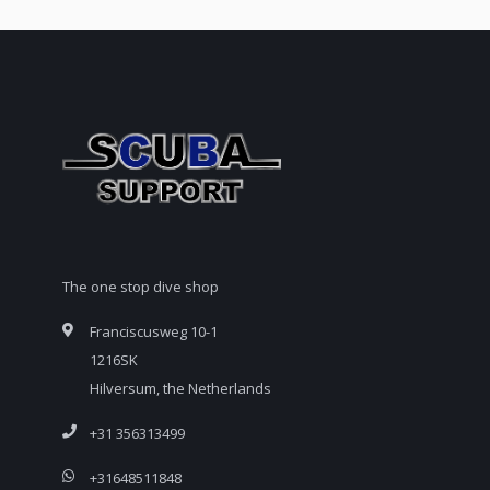
The one stop dive shop
Franciscusweg 10-1
1216SK
Hilversum, the Netherlands
+31 356313499
+31648511848