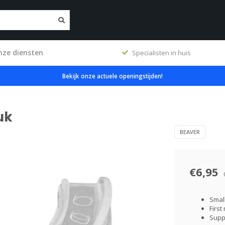
nze diensten
ig
Specialisten in huis
Bekijk onze actuele openingstijden!
uk
BEAVER
€6,95
Small
First
Suppl