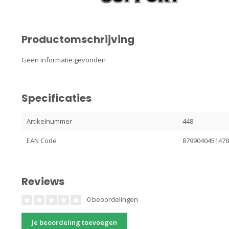
Productomschrijving
Geen informatie gevonden
Specificaties
Artikelnummer
448
EAN Code
879904045147
Reviews
0 beoordelingen
Je beoordeling toevoegen