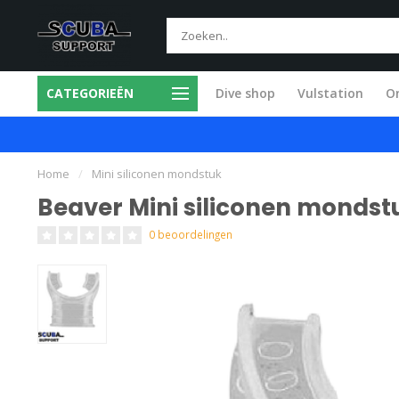
CATEGORIEËN
Dive shop
Vulstation
O
ice in eigen werkplaats
Snel en vakkund
Home
/
Mini siliconen mondstuk
Beaver Mini siliconen mondst
0 beoordelingen