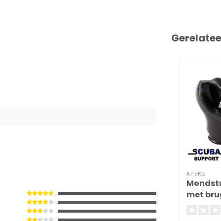
Gerelate
8
APEKS
Mondstu
met bru