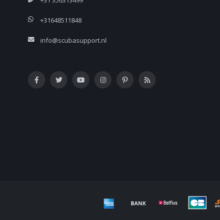
+31 356313499
+31648511848
info@scubasupport.nl