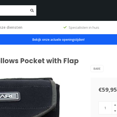
nze diensten
ig
Specialisten in huis
Bekijk onze actuele openingstijden!
lows Pocket with Flap
BARE
€59,95