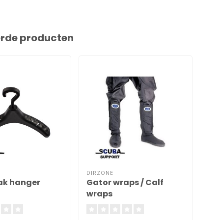
erde producten
DIRZONE
SI 
ak hanger
Gator wraps / Calf
Dr
wraps
Ri
lo