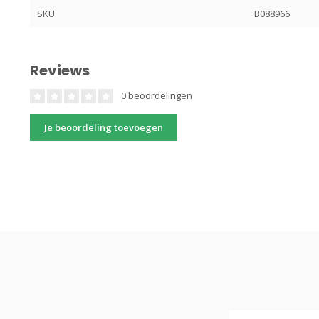
SKU
B088966
Reviews
0 beoordelingen
Je beoordeling toevoegen