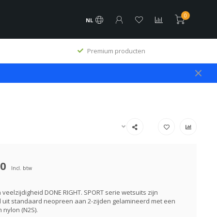
0
NL
Premium producten
00
Incl. btw
veelzijdigheid DONE RIGHT. SPORT serie wetsuits zijn
uit standaard neopreen aan 2-zijden gelamineerd met een
 nylon (N2S).