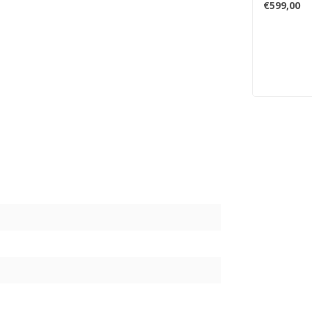
€599,00
n
0