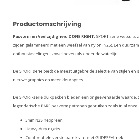
Productomschrijving
Pasvorm en Veelzijdigheid DONE RIGHT
. SPORT serie wetsuits
zijden gelamineerd met een weefsel van nylon (N2S). Een duurza
enthousiastelingen, zowel boven als onder de waterlijn.
De SPORT serie biedt de meest uitgebreide selectie van stijlen en
nieuwe graphics en meer kleuropties.
De SPORT-serie duikpakken bieden een ongeëvenaarde waarde, te
legendarische BARE pasvorm patronen gebruiken zoals in al onze a
3mm N2S neopreen
Heavy-duty rugrits
Comfortabele verstelbare kraag met GLIDESEAL nek