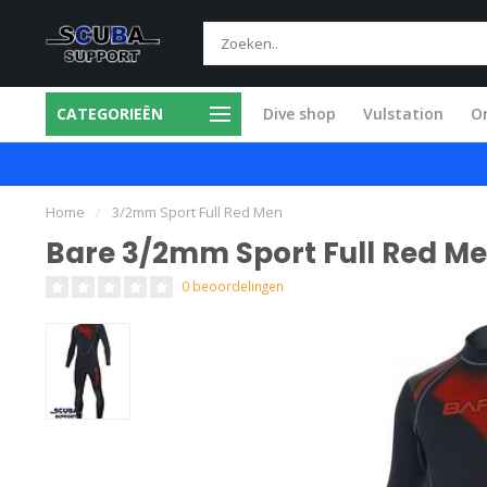
CATEGORIEËN
Dive shop
Vulstation
O
ice in eigen werkplaats
Snel en vakkund
Home
/
3/2mm Sport Full Red Men
Bare 3/2mm Sport Full Red M
0 beoordelingen