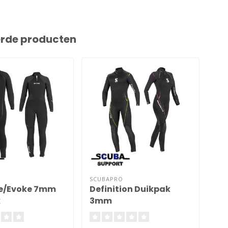
erde producten
SCUBAPRO
BAR
e/Evoke 7mm
Definition Duikpak
7m
k
3mm
du