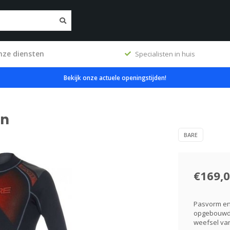
nze diensten
ig
Specialisten in huis
Bekijk onze actuele openingstijden!
en
BARE
€169,
Pasvorm en 
opgebouwd 
weefsel van