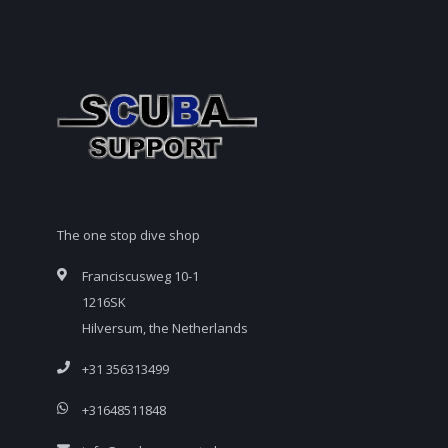
The one stop dive shop
Franciscusweg 10-1
1216SK
Hilversum, the Netherlands
+31 356313499
+31648511848