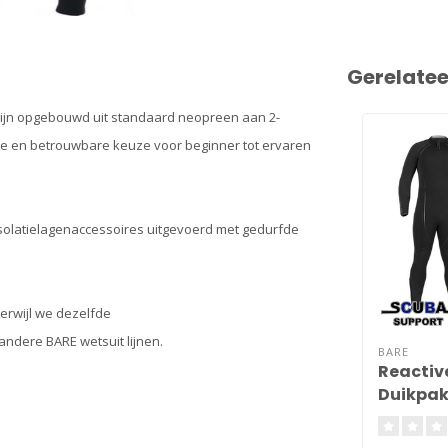
Gerelate
 zijn opgebouwd uit standaard neopreen aan 2-
me en betrouwbare keuze voor beginner tot ervaren
 isolatielagenaccessoires uitgevoerd met gedurfde
rwijl we dezelfde
ndere BARE wetsuit lijnen.
BARE
Reactiv
Duikpa