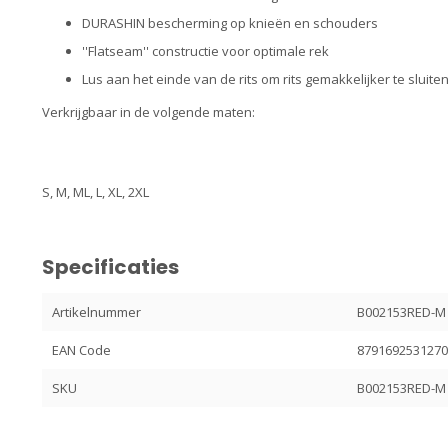
DURASHIN bescherming op knieën en schouders
''Flatseam'' constructie voor optimale rek
Lus aan het einde van de rits om rits gemakkelijker te sluite
Verkrijgbaar in de volgende maten:
S, M, ML, L, XL, 2XL
Specificaties
Artikelnummer
B002153RED-M
EAN Code
879169253127
SKU
B002153RED-M