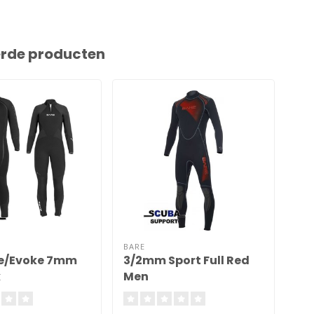
erde producten
BARE
SCU
e/Evoke 7mm
3/2mm Sport Full Red
De
k
Men
3