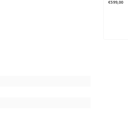
€599,00
n
7