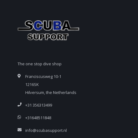
The one stop dive shop
Franciscusweg 10-1
1216SK
Hilversum, the Netherlands
+31 356313499
+31648511848
info@scubasupport.nl