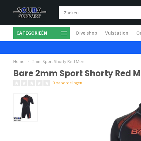
CATEGORIEËN
Dive shop
Vulstation
O
ice in eigen werkplaats
Snel en vakkund
Home
/
2mm Sport Shorty Red Men
Bare 2mm Sport Shorty Red 
0 beoordelingen