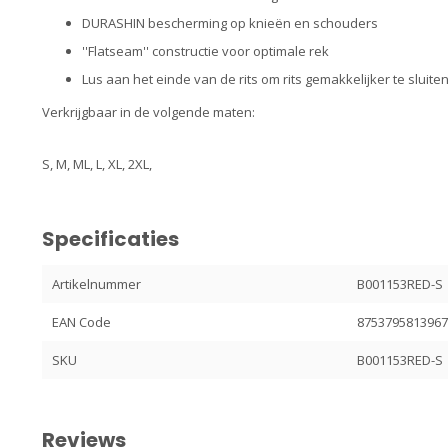
DURASHIN bescherming op knieën en schouders
''Flatseam'' constructie voor optimale rek
Lus aan het einde van de rits om rits gemakkelijker te sluite
Verkrijgbaar in de volgende maten:
S, M, ML, L, XL, 2XL,
Specificaties
Artikelnummer
B001153RED-S
EAN Code
875379581396
SKU
B001153RED-S
Reviews