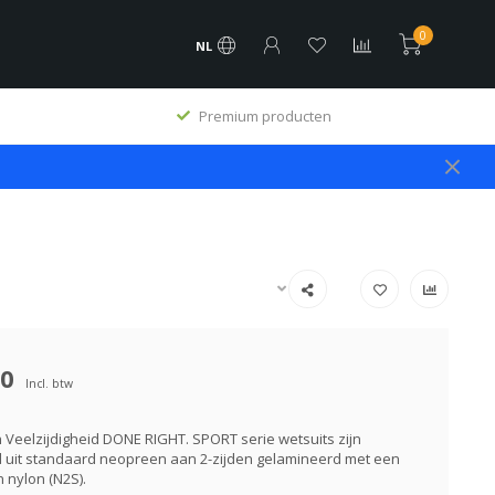
0
NL
Premium producten
00
Incl. btw
Veelzijdigheid DONE RIGHT. SPORT serie wetsuits zijn
uit standaard neopreen aan 2-zijden gelamineerd met een
 nylon (N2S).