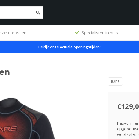
nze diensten
ig
Specialisten in huis
Bekijk onze actuele openingstijden!
Men
BARE
€129,
Pasvorm en 
opgebouwd 
weefsel van