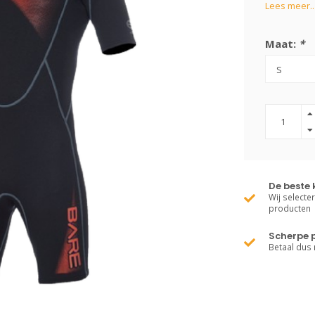
Lees meer..
Maat:
*
De beste 
Wij selecte
producten
Scherpe p
Betaal dus 