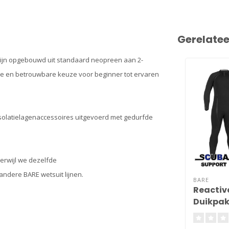
Gerelate
 zijn opgebouwd uit standaard neopreen aan 2-
me en betrouwbare keuze voor beginner tot ervaren
 isolatielagenaccessoires uitgevoerd met gedurfde
rwijl we dezelfde
ndere BARE wetsuit lijnen.
BARE
Reactiv
Duikpa