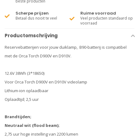
beste producten
Scherpe prijzen
Ruime voorraad
Betaal dus nooit te veel
Veel producten standaard op
voorraad
Productomschrijving
Reservebatterijen voor jouw duiklamp, B90-batterij is compatibel
met de Orca Torch D900V en D910V.
12.6V 38Wh (3*18650)
Voor Orca Torch D900V en D910V videolamp
Lithium-ion oplaadbaar
Oplaadtijd; 2,5 uur
Brandtijden;
Neutraal wit (flood beam);
2,75 uur hoge instelling van 2200 lumen