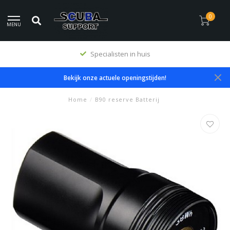
0
MENU
Specialisten in huis
Bekijk onze actuele openingstijden!
Home
/
B90 reserve Batterij