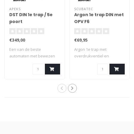
APEKS
SCUBATEC
DST DIN 1e trap / 5e
Argon 1e trap DIN met
poort
OPV F6
€349,00
€69,95
Een van de beste
Argon 1e trap met
automaten met bewezen
overdrukventiel en
prestaties en betrouw..
hogedruk uitgang voor e..