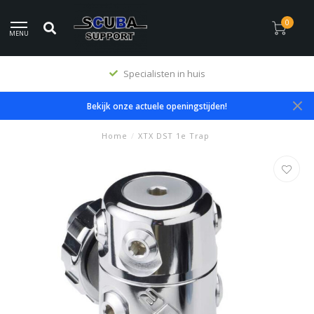
0
MENU
Specialisten in huis
Bekijk onze actuele openingstijden!
Home
/
XTX DST 1e Trap