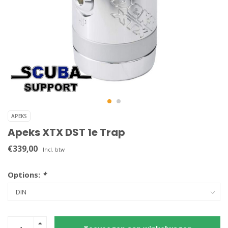
APEKS
Apeks XTX DST 1e Trap
€339,00
Incl. btw
Options:
*