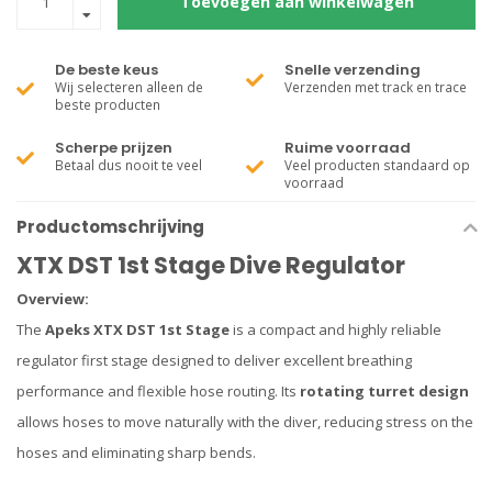
Toevoegen aan winkelwagen
De beste keus
Snelle verzending
Wij selecteren alleen de
Verzenden met track en trace
beste producten
Scherpe prijzen
Ruime voorraad
Betaal dus nooit te veel
Veel producten standaard op
voorraad
Productomschrijving
XTX DST 1st Stage Dive Regulator
Overview:
The
Apeks XTX DST 1st Stage
is a compact and highly reliable
regulator first stage designed to deliver excellent breathing
performance and flexible hose routing. Its
rotating turret design
allows hoses to move naturally with the diver, reducing stress on the
hoses and eliminating sharp bends.