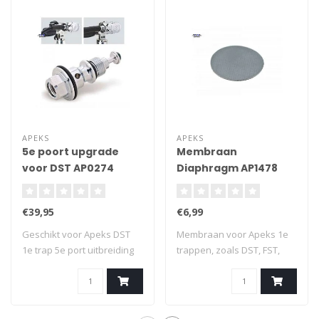
APEKS
APEKS
5e poort upgrade
Membraan
voor DST AP0274
Diaphragm AP1478
(RG912062)
€39,95
€6,99
Geschikt voor Apeks DST
Membraan voor Apeks 1e
1e trap 5e port uitbreiding
trappen, zoals DST, FST,
3/8 UNF..
DS4, DS1 ,XT..