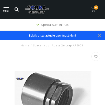
0
MENU
Specialisten in huis
Bekijk onze actuele openingstijden!
Home
/
Spacer voor Apeks 2e trap AP5003