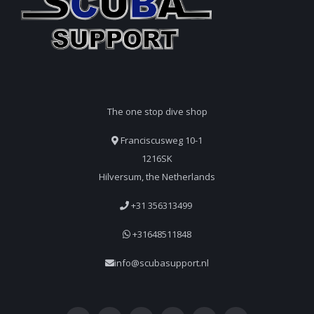
The one stop dive shop
Franciscusweg 10-1
1216SK
Hilversum, the Netherlands
+31 356313499
+31648511848
info@scubasupport.nl