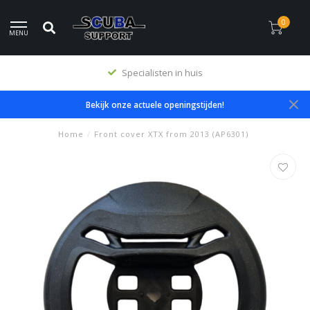
0
MENU
Specialisten in huis
Bekijk onze actuele openingstijden!
Home
/
Front cover XTX from 2013 (AP6301)