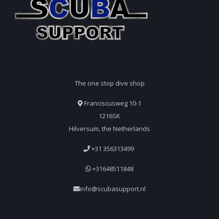
The one stop dive shop
Franciscusweg 10-1
1216SK
Hilversum, the Netherlands
+31 356313499
+31648511848
info@scubasupport.nl