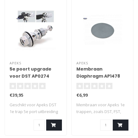
APEKS
APEKS
5e poort upgrade
Membraan
voor DST AP0274
Diaphragm AP1478
(RG912062)
€39,95
€6,99
Geschikt voor Apeks DST
Membraan voor Apeks 1e
1e trap 5e port uitbreiding
trappen, zoals DST, FST,
3/8 UNF..
DS4, DS1 ,XT..