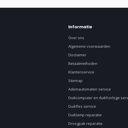
Informatie
Over ons
Algemene voorwaarden
Disclaimer
Betaalmethoden
Klantenservice
Sitemap
Ademautomaten service
Duikcomputer en duikhorloge serv
Duikfles service
Duiklamp reparatie
Droogpak reparatie