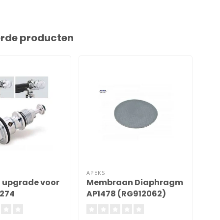
erde producten
APEKS
APE
t upgrade voor
Membraan Diaphragm
Val
274
AP1478 (RG912062)
XT