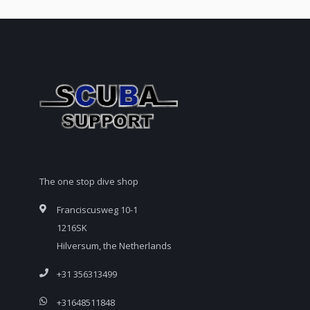
The one stop dive shop
Franciscusweg 10-1
1216SK
Hilversum, the Netherlands
+31 356313499
+31648511848