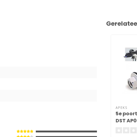
Gerelate
6
APEKS
5e poor
DST AP0