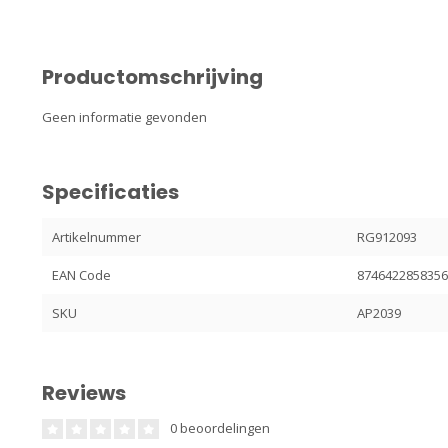
Productomschrijving
Geen informatie gevonden
Specificaties
Artikelnummer
RG912093
EAN Code
874642285835
SKU
AP2039
Reviews
0 beoordelingen