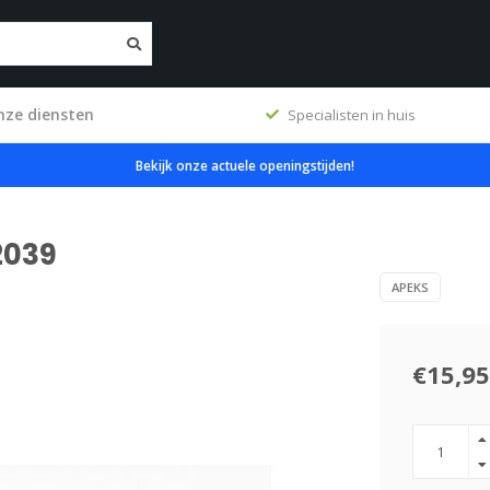
nze diensten
ig
Specialisten in huis
Bekijk onze actuele openingstijden!
2039
APEKS
€15,95