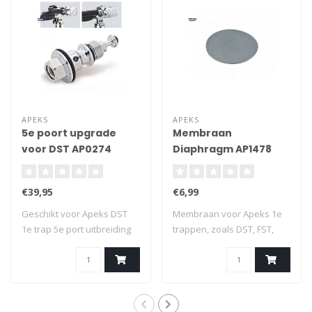
APEKS
APEKS
5e poort upgrade
Membraan
voor DST AP0274
Diaphragm AP1478
(RG912062)
€39,95
€6,99
Geschikt voor Apeks DST
Membraan voor Apeks 1e
1e trap 5e port uitbreiding
trappen, zoals DST, FST,
3/8 UNF..
DS4, DS1 ,XT..