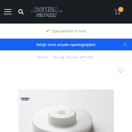
0
MENU
Specialisten in huis
Bekijk onze actuele openingstijden!
Home
/
Spring Carrier AP1476