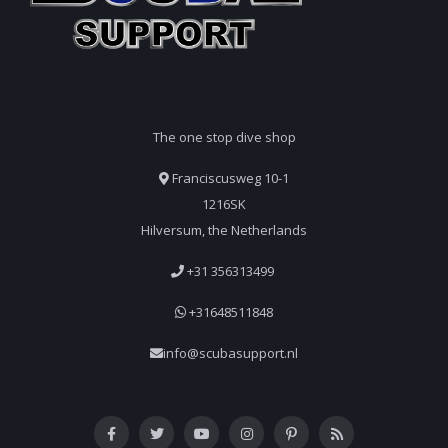
The one stop dive shop
Franciscusweg 10-1
1216SK
Hilversum, the Netherlands
+31 356313499
+31648511848
info@scubasupport.nl